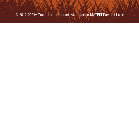
© 2012-2026– Tous droits réservés Association MATERI Pays de Loire