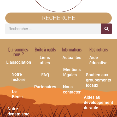
RECHERCHE
Qui sommes-
Boîte à outils
Informations
Nos actions
nous ?
Liens
Actualités
Aide
L’association
utiles
éducative
Mentions
Notre
FAQ
légales
Soutien aux
histoire
groupements
locaux
Partenaires
Nous
Le
contacter
Bénin
Aides au
développement
durable
Notre
dynamisme