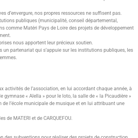
ives d’envergure, nos propres ressources ne suffisent pas.
itutions publiques (municipalité, conseil départemental,
ions comme Matéri Pays de Loire des projets de développement
ment.
eprises nous apportent leur précieux soutien.
un partenariat qui s’appuie sur les institutions publiques, les
 femmes.
x activités de l’association, en lui accordant chaque année, à
 le gymnase « Alella » pour le loto, la salle de « la Picaudière »
m de l’école municipale de musique et en lui attribuant une
villes de MATERI et de CARQUEFOU.
n des subventions pour réaliser des projets de construction,