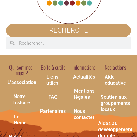
RECHERCHE
Qui sommes-
Boîte à outils
Informations
Nos actions
nous ?
Liens
Actualités
Aide
L’association
utiles
éducative
Mentions
Notre
FAQ
légales
Soutien aux
histoire
groupements
locaux
Partenaires
Nous
Le
contacter
Bénin
Aides au
développement
durable
Notre